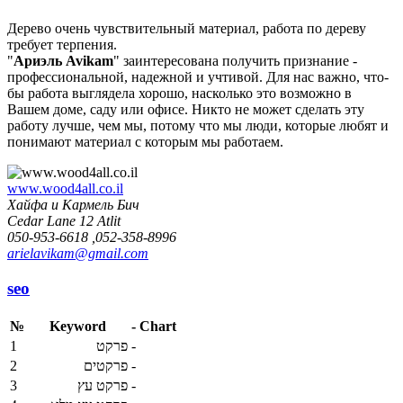
Дерево очень чувствительный материал, работа по дереву
требует терпения.
"
Ариэль Avikam
" заинтересована получить признание -
профессиональной, надежной и учтивой. Для нас важно, что-
бы работа выглядела хорошо, насколько это возможно в
Вашем доме, саду или офисе. Никто не может сделать эту
работу лучше, чем мы, потому что мы люди, которые любят и
понимают материал с которым мы работаем.
www.wood4all.co.il
Хайфа и Кармель Бич
Cedar Lane 12 Atlit
050-953-6618 ,052-358-8996
arielavikam@gmail.com
seo
№
Keyword
-
Chart
1
פרקט
-
2
פרקטים
-
3
פרקט עץ
-