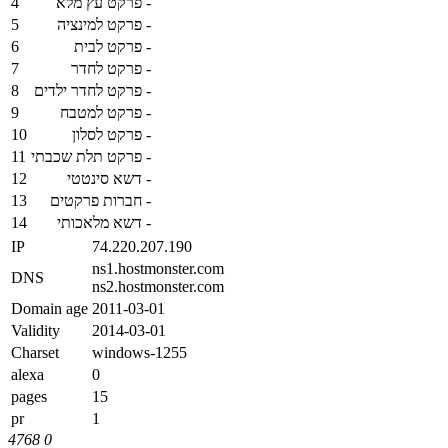
4
פרקט עץ מלא
-
5
פרקט למינציה
-
6
פרקט לבית
-
7
פרקט לחדר
-
8
פרקט לחדר ילדים
-
9
פרקט למטבח
-
10
פרקט לסלון
-
11
פרקט תלת שכבתי
-
12
דשא סינטטי
-
13
חברות פרקטים
-
14
דשא מלאכותי
-
IP
74.220.207.190
ns1.hostmonster.com
DNS
ns2.hostmonster.com
Domain age
2011-03-01
Validity
2014-03-01
Charset
windows-1255
alexa
0
pages
15
pr
1
4768
0